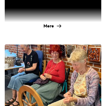
16.00.
Vi er en lille gruppe hyggelige mennesker der
mødes hver anden onsdag,
hvor vi strikker, snakker, beundrer hinandens
Mere
værker og hjælper hinanden. Intet
problem er for lille og intet for stort. Vi klarer alt
fra en tabt maske
til den første sweater.
De fleste af os har strikket i mange år, men der er
også nogle, der ikke er særligt rutinerede. Og der
skal være plads til det hele. Vi kan også hækle, og
så spiser vi ofte kager.
Kontaktperson for strikkegruppen:
Charlotte Olden-Jørgensen
uglemorolden@gmail.com
4879 3022