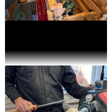
Vævegruppen
Vævegruppen mødes fast hver onsdag fra kl.
10.00 – 14.00, og væver på fællesprojekter
eller sætter prøvevævninger op.
Vi finder i fællesskab ud af, hvad vi vil væve, og
alle har mulighed for at være med på de projekter,
man har lyst og tid til. Vi er sammen om at skære
trend og bomme vævene, og vi væver på skift
efter en plan.
Derudover samles vi den første onsdag i
måneden til et fællesmøde, som der tages referat
af. Bordet rundt fortæller vi om hvilke projekter, vi