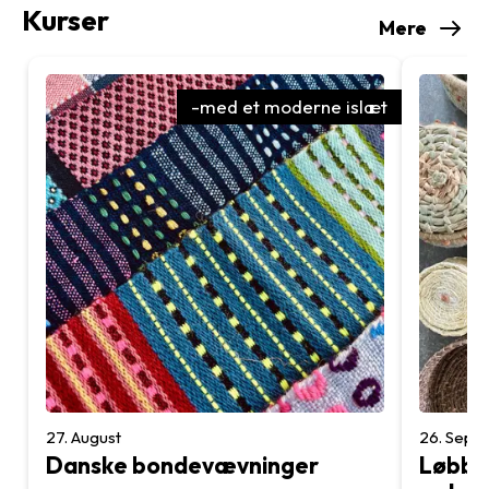
Kurser
Mere
-med et moderne islæt
27. August
26. Sept
Danske bondevævninger
Løbbi