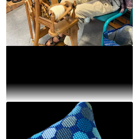
Spindegruppen
Spindegruppen mødes søndage efter aftale,
ca. 1 gang om måneden. Vi mødes kl. 10.00,
medbringer egen rok, og bliver ved til vi ikke
orker mere!
Planlagte datoer:
d. 18. januar 2026
d. 1. marts 2026
d. 29. marts 2026
d. 26. april 2026