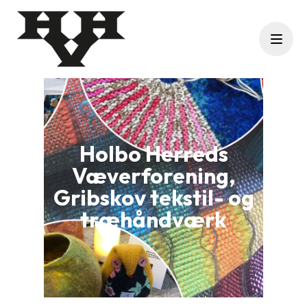
Menu
Holbo Herreds
Væverforening,
Gribskov tekstil- og
træhåndværk