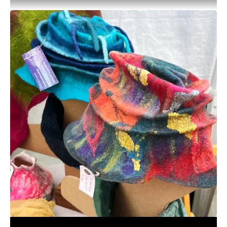
allerede i gang med et broderi, eller du har lyst til
at kaste dig over noget nyt? Vi er gode til at
inspirere hinanden.
Indimellem har vi også fællesprojekter du kan
vælge at være med i. Lige nu har vi f.eks. sat
fokus på gamle og nye korssting. Vi arbejder med
et udvalg af 21 korsstingsvariationer. Det gør vi
bl.a. med en lille serviet, vikleprøver og noget der
skal ende med at blive en lille taske.
Frem mod foreningens udstilling til november
arbejder vi også med broderier til en række
nålepudeæsker vores trædrejere har drejet.
Som med de gamle og nye korssting vælger vi
indimellem teknikker og emner ud, vi kan se
nærmere på sammen.