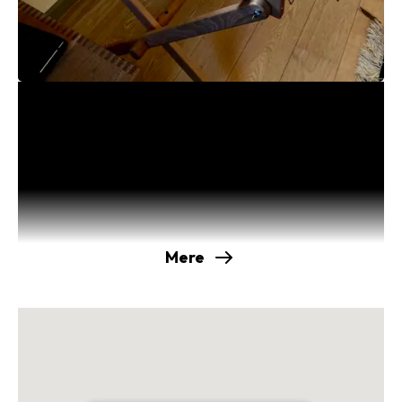
Vi væver på små væve
Har du aldrig prøvet at væve og har du lyst til at
prøve denne dejlige aktivitet?
Eller er du erfaren væver og har lyst til at mødes
med andre omkring fysisk mindre projekter, som
f.eks. bånd, stropper, billedvæv, tørklæder og
Mere
karklude?
Så mødes vi i Holbo Herreds Væverforening en
gang om måneden for at inspirere og hjælpe
hinanden med vævning på små væve. Som
udgangspunkt medbringer du selv båndvæv,
spjældvæv eller rammevæv. Men vi kan nok også