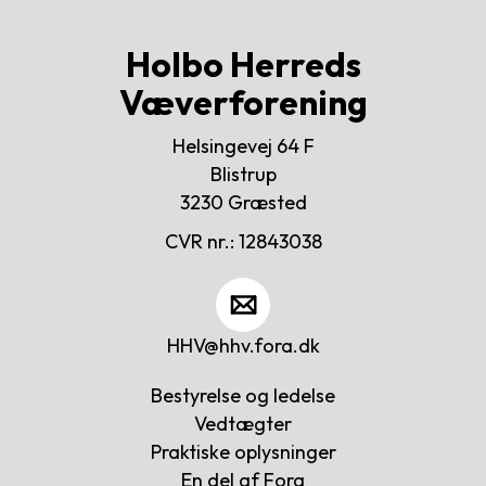
merete.stavnsbjerg@abuno.dk
2173 7257
Holbo Herreds
Væverforening
Helsingevej 64 F
Blistrup
3230 Græsted
CVR nr.: 12843038
HHV@hhv.fora.dk
Bestyrelse og ledelse
Vedtægter
Cookies
Praktiske oplysninger
på
En del af Fora