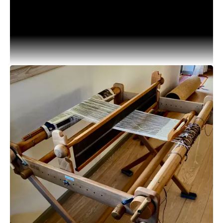
Kildemarked i Tisvilde foregår i weekenden d. 1.-2.
august, og HHV er repræsenteret.
Kildemarkedets historie går helt tilbage til
middelalderen, hvor folk valfartede til Sankt
Helene Kilde, som blev tillagt helbredende
virkning. Der blev afholdt Kildemarked i
Tisvildeleje frem til 1920’erne, hvorefter det
ebbede ud. Men I år 2000 tog borgere i Tisvilde
initiativ til at genoplive traditionen.
Derfor kan du i dag opleve et stort
kunsthåndværkermarked, arbejdende
værksteder, musik, underholdning og mad og
drikke. Læs mere
https://kildemarkedet.dk/
Vil du deltage som udstiller, kontakt Anne-Marie
Bech på
bechikat@gmail.com