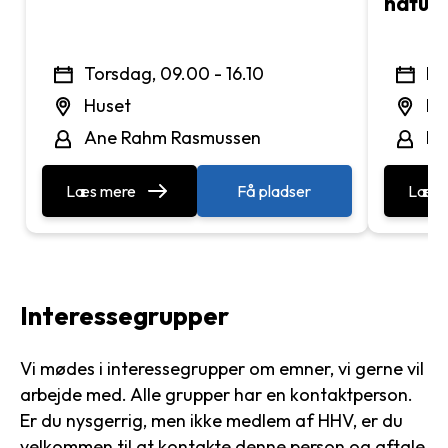
natur
Torsdag, 09.00 - 16.10
Lø
Huset
Hu
Ane Rahm Rasmussen
Re
Læs mere
Få pladser
Læs 
Interessegrupper
Vi mødes i interessegrupper om emner, vi gerne vil
arbejde med. Alle grupper har en kontaktperson.
Er du nysgerrig, men ikke medlem af HHV, er du
velkommen til at kontakte denne person og aftale